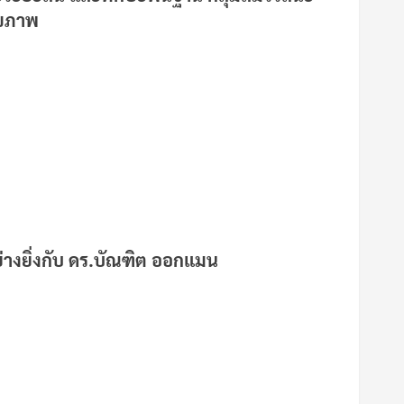
ุขภาพ
างยิ่งกับ ดร.บัณฑิต ออกแมน