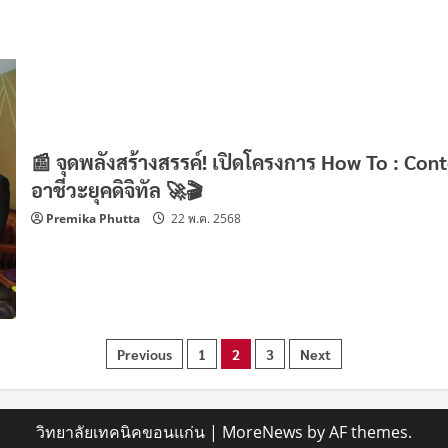
📰 จุดพลังสร้างสรรค์! เปิดโครงการ How To : Cont
อาชีวะยุคดิจิทัล 🚀🎬
Premika Phutta
22 พ.ค. 2568
แนะแนว
Previous
1
2
3
Next
เรื่อง
วิทยาลัยเทคนิคขอนแก่น
|
MoreNews
by AF themes.