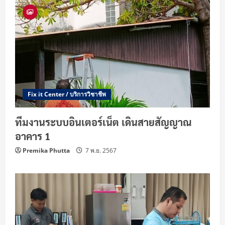
Fix it Center / บริการวิชาชีพ
ทีมงานระบบอินเตอร์เน็ต เดินสายสัญญาณ
อาคาร 1
Premika Phutta
7 พ.ย. 2567