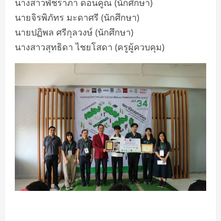
นางสาวพัชราภา ดอนคูณ (นักศึกษา)
นายจิรพิภัทร มะดาศรี (นักศึกษา)
นายปฏิพล ศรีกุลวงษ์ (นักศึกษา)
นางสาวสุทธิดา ไชยโสดา (ครูผู้ควบคุม)