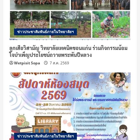
d
i
ข่าวประชาสัมพันธ์ภายในวิทยาลัยฯ
n
g
ลูกเสือวิสามัญ วิทยาลัยเทคนิคขอนแก่น ร่วมกิจกรรมน้อม
ใจบำเพ็ญประโยชน์ถวายพระพันปีหลวง
Wetpisit Sopa
7 ส.ค. 2569
ข่าวประชาสัมพันธ์ภายในวิทยาลัยฯ