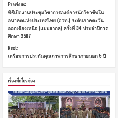
C
Previous:
พิธีเปิดงานประชุมวิชาการองค์การนักวิชาชีพใน
o
อนาคตแห่งประเทศไทย (อวท.) ระดับภาคตะวัน
n
ออกเฉียงเหนือ (แบบสากล) ครั้งที่ 34 ประจำปีการ
ศึกษา 2567
t
Next:
i
เตรียมการประกันคุณภาพการศึกษาภายนอก 5 ปี
n
u
e
เรื่องที่เกี่ยวข้อง
R
e
a