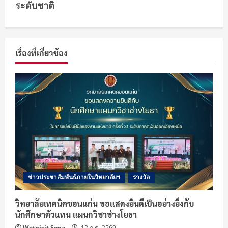
ระดับชาติ
t
i
เรื่องที่เกี่ยวข้อง
n
u
e
R
e
a
ข่าวประชาสัมพันธ์ภายในวิทยาลัยฯ
รางวัล
d
วิทยาลัยเทคนิคขอนแก่น ขอแสดงยินดีเป็นอย่างยิ่งกับ
i
นักศึกษาตัวแทน แผนกวิชาช่างโยธา
Wetpisit Sopa
12 ก.ค. 2569