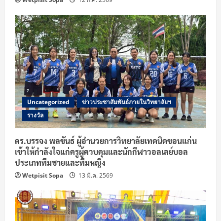
n
g
Uncategorized
ข่าวประชาสัมพันธ์ภายในวิทยาลัยฯ
รางวัล
ดร.บรรจง พลขันธ์ ผู้อำนวยการวิทยาลัยเทคนิคขอนแก่น
เข้าให้กำลังใจแก่ครูผู้ควบคุมและนักกีฬาวอลเลย์บอล
ประเภททีมชายและทีมหญิง
Wetpisit Sopa
13 มี.ค. 2569