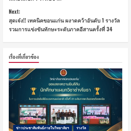
n
Next:
t
สุดเจ๋ง!! เทคนิคขอนแก่น ผงาดคว้าอันดับ 1 รางวัล
รวมการแข่งขันทักษะระดับภาคอีสานครั้งที่ 34
i
n
u
เรื่องที่เกี่ยวข้อง
e
R
e
a
d
i
ข่าวประชาสัมพันธ์ภายในวิทยาลัยฯ
รางวัล