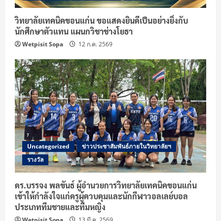
n
วิทยาลัยเทคนิคขอนแก่น ขอแสดงยินดีเป็นอย่างยิ่งกับ
นักศึกษาตัวแทน แผนกวิชาช่างโยธา
g
Wetpisit Sopa
12 ก.ค. 2569
Uncategorized
ข่าวประชาสัมพันธ์ภายในวิทยาลัยฯ
รางวัล
ดร.บรรจง พลขันธ์ ผู้อำนวยการวิทยาลัยเทคนิคขอนแก่น
เข้าให้กำลังใจแก่ครูผู้ควบคุมและนักกีฬาวอลเลย์บอล
ประเภททีมชายและทีมหญิง
Wetpisit Sopa
13 มี.ค. 2569