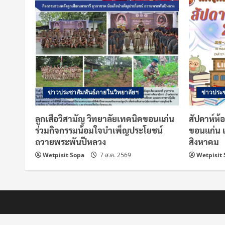
u
e
R
e
ข่าวประชาสัมพันธ์ภายในวิทยาลัยฯ
ข่าวประช
a
ลูกเสือวิสามัญ วิทยาลัยเทคนิคขอนแก่น
สัปดาห์ห้
d
ร่วมกิจกรรมน้อมใจบำเพ็ญประโยชน์
ขอนแก่น 
ถวายพระพันปีหลวง
สิงหาคม
i
Wetpisit Sopa
7 ส.ค. 2569
Wetpisit
n
g