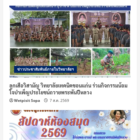
ข่าวประชาสัมพันธ์ภายในวิทยาลัยฯ
ลูกเสือวิสามัญ วิทยาลัยเทคนิคขอนแก่น ร่วมกิจกรรมน้อม
ใจบำเพ็ญประโยชน์ถวายพระพันปีหลวง
Wetpisit Sopa
7 ส.ค. 2569